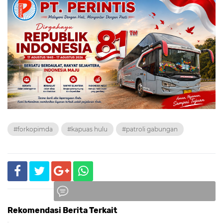
#forkopimda
#kapuas hulu
#patroli gabungan
Rekomendasi Berita Terkait
Komentar