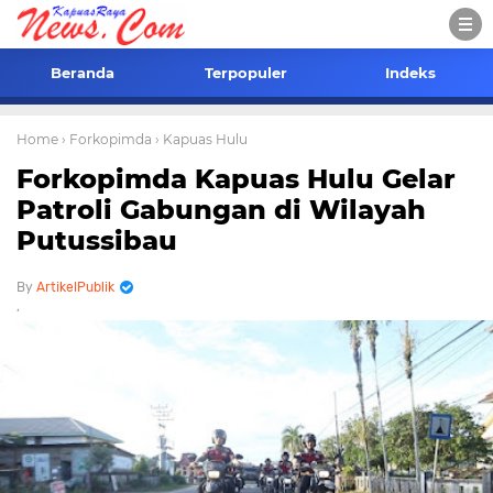
Beranda
Terpopuler
Indeks
Home
› Forkopimda
› Kapuas Hulu
Forkopimda Kapuas Hulu Gelar
Patroli Gabungan di Wilayah
Putussibau
ArtikelPublik