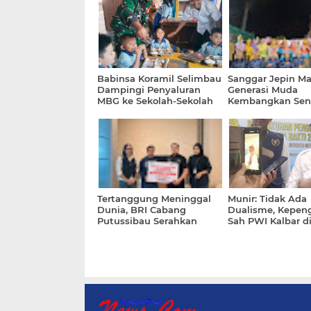
Babinsa Koramil Selimbau
Sanggar Jepin Ma
Dampingi Penyaluran
Generasi Muda
MBG ke Sekolah-Sekolah
Kembangkan Seni
Budaya Indonesi
Tertanggung Meninggal
Munir: Tidak Ada
Dunia, BRI Cabang
Dualisme, Kepen
Putussibau Serahkan
Sah PWI Kalbar d
Klaim Asuransi Sebesar
Kundori
Rp106 Juta