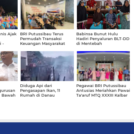
nis Ajak
BRI Putussibau Terus
Babinsa Bunut Hulu
Permudah Transaksi
Hadiri Penyaluran BLT-DD
 -
Keuangan Masyarakat
di Mentebah
a
Kapuas Hulu Melalui
Perluasan Agen BRILink
Diduga Api dari
Pegawai BRI Putussibau
gurusan
Pengasapan Ikan, 11
Antusias Meriahkan Pawai
i Bawah
Rumah di Danau
Ta'aruf MTQ XXXIII Kalbar
Pengembung Ludes
Terbakar