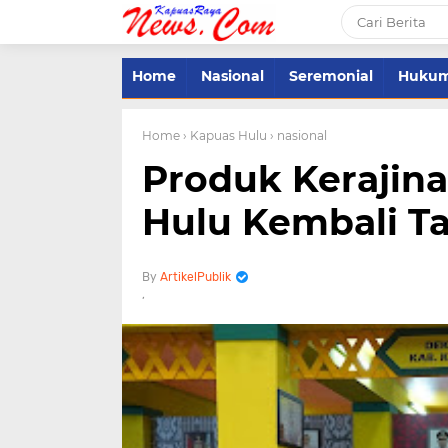
Home
Nasional
Seremonial
Huku
Home
› Kapuas Hulu
› nasional
Produk Kerajin
Hulu Kembali Ta
ArtikelPublik