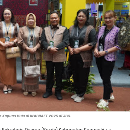
 Kapuas Hulu di INACRAFT 2025 di JCC.
-
Sekretaris Daerah (Sekda) Kabupaten Kapuas Hulu,