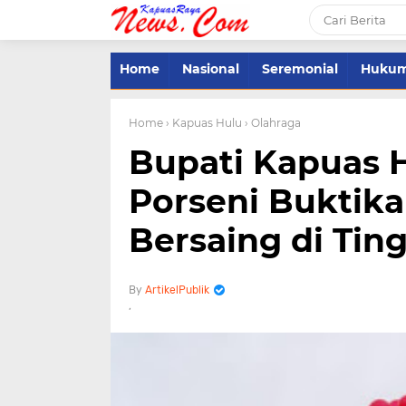
Home
Nasional
Seremonial
Huku
Home
› Kapuas Hulu
› Olahraga
Bupati Kapuas H
Porseni Bukti
Bersaing di Ting
ArtikelPublik