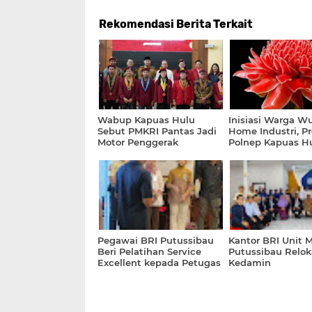
Rekomendasi Berita Terkait
Wabup Kapuas Hulu
Inisiasi Warga W
Sebut PMKRI Pantas Jadi
Home Industri, P
Motor Penggerak
Polnep Kapuas H
Kemajuan Bangsa
Makanan Berbah
Kecombrang
Pegawai BRI Putussibau
Kantor BRI Unit 
Beri Pelatihan Service
Putussibau Reloka
Excellent kepada Petugas
Kedamin
PTSP dan Satpam PN
Putussibau