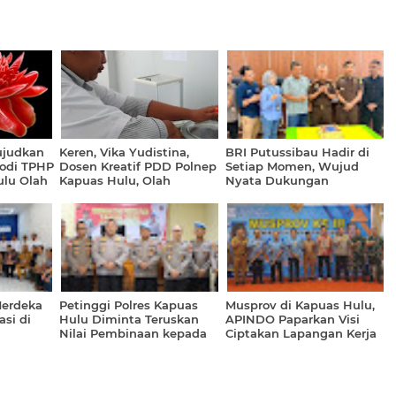
ujudkan
Keren, Vika Yudistina,
BRI Putussibau Hadir di
rodi TPHP
Dosen Kreatif PDD Polnep
Setiap Momen, Wujud
ulu Olah
Kapuas Hulu, Olah
Nyata Dukungan
an
Kecombrang Jadi Serbuk
Terhadap Rekanan
Instan
Merdeka
Petinggi Polres Kapuas
Musprov di Kapuas Hulu,
si di
Hulu Diminta Teruskan
APINDO Paparkan Visi
Nilai Pembinaan kepada
Ciptakan Lapangan Kerja
Anggota Wujudkan Polri
Formal
Dipercaya Masyarakat