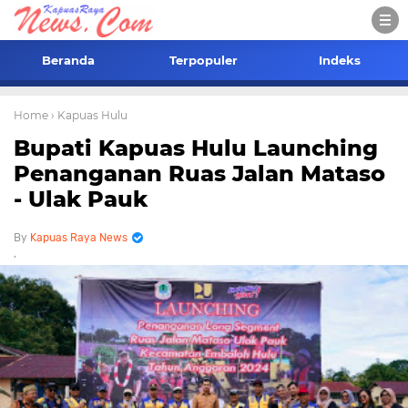
Beranda
Terpopuler
Indeks
Home
› Kapuas Hulu
Bupati Kapuas Hulu Launching
Penanganan Ruas Jalan Mataso
- Ulak Pauk
Kapuas Raya News