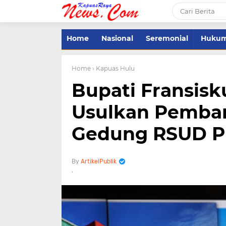
Home
Nasional
Seremonial
Huku
Home
› Kapuas Hulu
Bupati Fransisk
Usulkan Pemba
Gedung RSUD P
ArtikelPublik