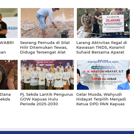
 IWABRI
Seorang Pemuda di Silat
Larang Aktivitas Ilegal di
Hilir Ditemukan Tewas,
Kawasan TNDS, Koramil
kan
Diduga Tersengat Alat
Suhaid Bersama Aparat
 Pekerja
Tangkap Ikan Sendiri
Setempat Pasang Papan
Larangan dan Himbauan
 Dana
Pj. Sekda Lantik Pengurus
Gelar Musda, Wahyudi
Sekda
GOW Kapuas Hulu
Hidayat Terpilih Menjadi
Periode 2025-2030
Ketua DPD PAN Kapuas
Hulu Periode 2025-2030