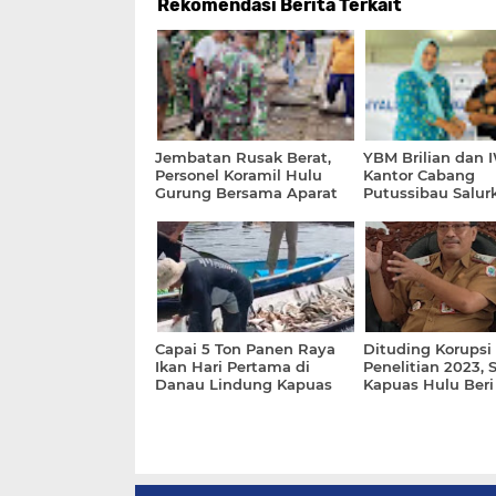
Rekomendasi Berita Terkait
Jembatan Rusak Berat,
YBM Brilian dan
Personel Koramil Hulu
Kantor Cabang
Gurung Bersama Aparat
Putussibau Salur
Desa Gotong Royong
Bingkisan kepada
Dasar BRI
Capai 5 Ton Panen Raya
Dituding Korupsi
Ikan Hari Pertama di
Penelitian 2023, 
Danau Lindung Kapuas
Kapuas Hulu Beri
Hulu
Klarifikasi