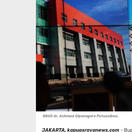
RSUD dr. Achmad Diponegoro Putussibau.
JAKARTA, kapuasrayanews.com
- Bup