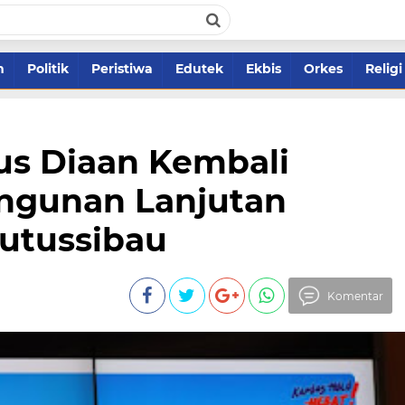
m
Politik
Peristiwa
Edutek
Ekbis
Orkes
Religi
us Diaan Kembali
ngunan Lanjutan
utussibau
Komentar