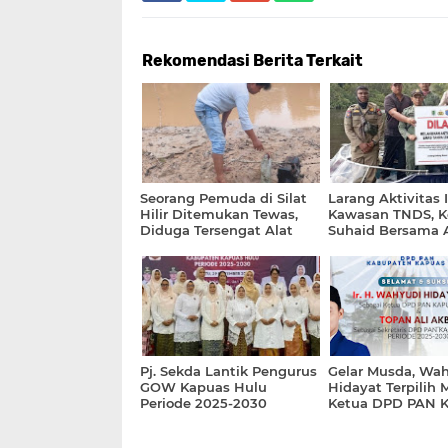
Rekomendasi Berita Terkait
Seorang Pemuda di Silat
Larang Aktivitas I
Hilir Ditemukan Tewas,
Kawasan TNDS, K
Diduga Tersengat Alat
Suhaid Bersama 
Tangkap Ikan Sendiri
Setempat Pasang
Larangan dan H
Pj. Sekda Lantik Pengurus
Gelar Musda, Wa
GOW Kapuas Hulu
Hidayat Terpilih 
Periode 2025-2030
Ketua DPD PAN 
Hulu Periode 202