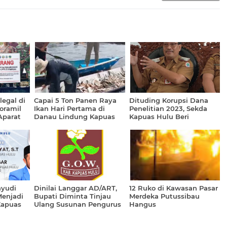
legal di
Capai 5 Ton Panen Raya
Dituding Korupsi Dana
oramil
Ikan Hari Pertama di
Penelitian 2023, Sekda
Aparat
Danau Lindung Kapuas
Kapuas Hulu Beri
 Papan
Hulu
Klarifikasi
imbauan
hyudi
Dinilai Langgar AD/ART,
12 Ruko di Kawasan Pasar
Menjadi
Bupati Diminta Tinjau
Merdeka Putussibau
Kapuas
Ulang Susunan Pengurus
Hangus
5-2030
GOW Kapuas Hulu