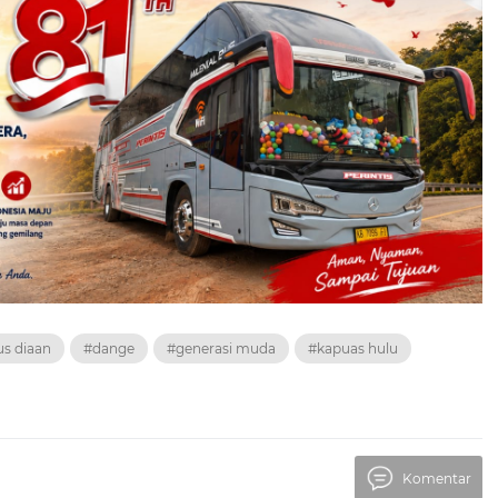
us diaan
#dange
#generasi muda
#kapuas hulu
Komentar