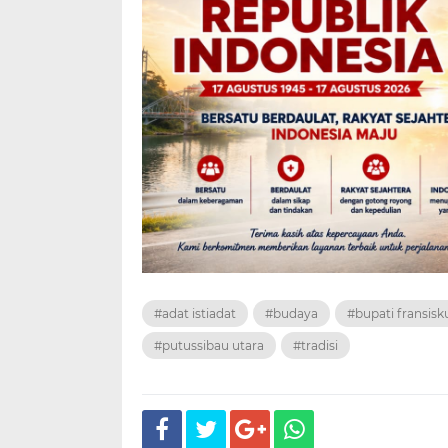
#adat istiadat
#budaya
#bupati fransisk
#putussibau utara
#tradisi