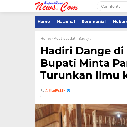
Home
Nasional
Seremonial
Huku
Home
› Adat istiadat
› Budaya
Hadiri Dange di
Bupati Minta Pa
Turunkan Ilmu 
ArtikelPublik