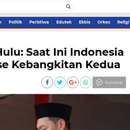
m
Politik
Peristiwa
Edutek
Ekbis
Orkes
Religi
ulu: Saat Ini Indonesia
se Kebangkitan Kedua
Komentar