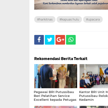
#harkitnas
#kapuas hulu
#upacara
Rekomendasi Berita Terkait
Pegawai BRI Putussibau
Kantor BRI Unit 
Beri Pelatihan Service
Putussibau Reloka
Excellent kepada Petugas
Kedamin
PTSP dan Satpam PN
Putussibau