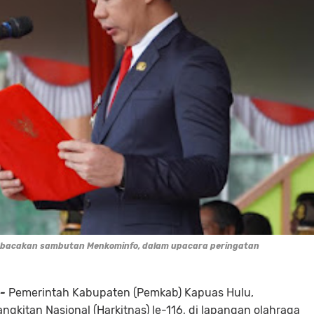
embacakan sambutan Menkominfo, dalam upacara peringatan
-
Pemerintah Kabupaten (Pemkab) Kapuas Hulu,
gkitan Nasional (Harkitnas) le-116, di lapangan olahraga