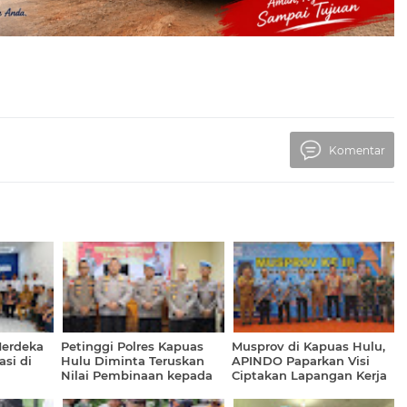
Komentar
Merdeka
Petinggi Polres Kapuas
Musprov di Kapuas Hulu,
si di
Hulu Diminta Teruskan
APINDO Paparkan Visi
Nilai Pembinaan kepada
Ciptakan Lapangan Kerja
Anggota Wujudkan Polri
Formal
Dipercaya Masyarakat