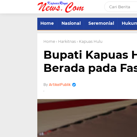
Home
Nasional
Seremonial
Huku
Home
› Harkitnas
› Kapuas Hulu
Bupati Kapuas H
Berada pada Fa
ArtikelPublik