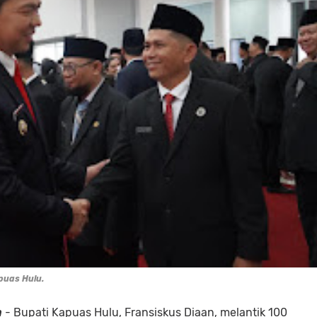
puas Hulu.
m
- Bupati Kapuas Hulu, Fransiskus Diaan, melantik 100