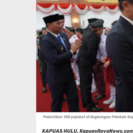
Pelantikan 100 pejabat di lingkungan Pemkab Ka
KAPUAS HULU, KapuasRayaNews.co