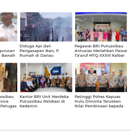
Diduga Api dari
Pegawai BRI Putussibau
gurusan
Pengasapan Ikan, 11
Antusias Meriahkan Pawai
i Bawah
Rumah di Danau
Ta'aruf MTQ XXXIII Kalbar
Pengembung Ludes
Terbakar
ussibau
Kantor BRI Unit Merdeka
Petinggi Polres Kapuas
rvice
Putussibau Relokasi di
Hulu Diminta Teruskan
 Petugas
Kedamin
Nilai Pembinaan kepada
m PN
Anggota Wujudkan Polri
Dipercaya Masyarakat