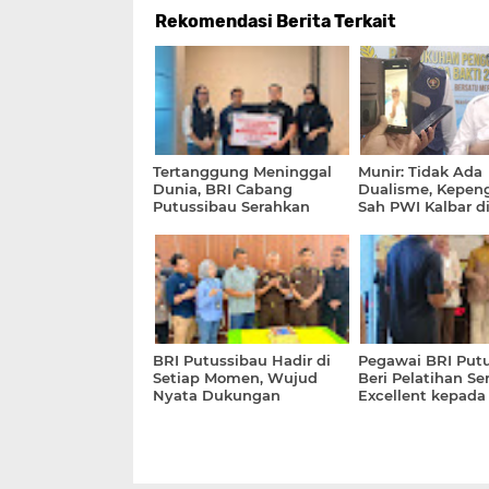
Rekomendasi Berita Terkait
Tertanggung Meninggal
Munir: Tidak Ada
Dunia, BRI Cabang
Dualisme, Kepen
Putussibau Serahkan
Sah PWI Kalbar d
Klaim Asuransi Sebesar
Kundori
Rp106 Juta
BRI Putussibau Hadir di
Pegawai BRI Put
Setiap Momen, Wujud
Beri Pelatihan Se
Nyata Dukungan
Excellent kepada
Terhadap Rekanan
PTSP dan Satpa
Putussibau