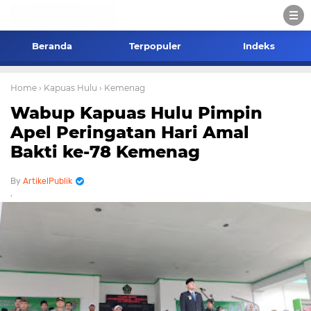
Beranda
Terpopuler
Indeks
Home
› Kapuas Hulu
› Kemenag
Wabup Kapuas Hulu Pimpin
Apel Peringatan Hari Amal
Bakti ke-78 Kemenag
ArtikelPublik