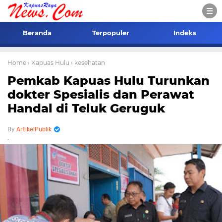
Beranda
Terpopuler
Indeks
Home
› Kapuas Hulu
› kesehatan
Pemkab Kapuas Hulu Turunkan
dokter Spesialis dan Perawat
Handal di Teluk Geruguk
ArtikelPublik