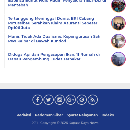
Babinsa Bunut Hulu Hadiri Penyaluran BLT-DD di
Mentebah
Tertanggung Meninggal Dunia, BRI Cabang
Putussibau Serahkan Klaim Asuransi Sebesar
Rp106 Juta
Munir: Tidak Ada Dualisme, Kepengurusan Sah
PWI Kalbar di Bawah Kundori
Diduga Api dari Pengasapan Ikan, 11 Rumah di
Danau Pengembung Ludes Terbakar
Redaksi
Pedoman Siber
Syarat Pelayanan
Indeks
2011 | Copyright ©
2026
Kapuas Raya News