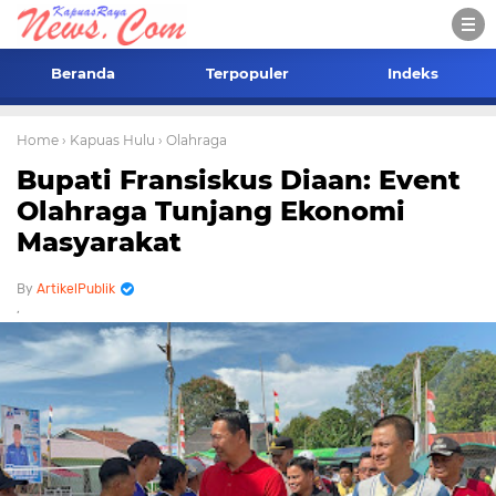
Beranda
Terpopuler
Indeks
Home
› Kapuas Hulu
› Olahraga
Bupati Fransiskus Diaan: Event
Olahraga Tunjang Ekonomi
Masyarakat
ArtikelPublik