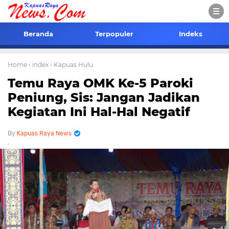
Beranda
Terpopuler
Indeks
Home
› index
› Kapuas Hulu
Temu Raya OMK Ke-5 Paroki
Peniung, Sis: Jangan Jadikan
Kegiatan Ini Hal-Hal Negatif
Kapuas Raya News