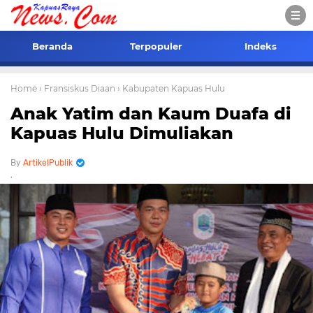
Beranda
Terpopuler
Indeks
Home
› Fransiskus Diaan
› Kabupaten Kapuas Hulu
Anak Yatim dan Kaum Duafa di
Kapuas Hulu Dimuliakan
ArtikelPublik