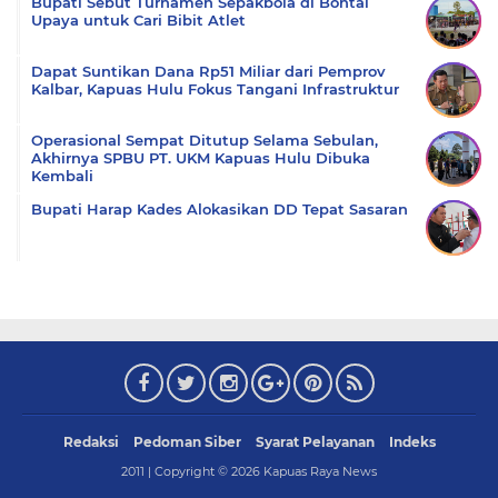
Bupati Sebut Turnamen Sepakbola di Bontai
Upaya untuk Cari Bibit Atlet
Dapat Suntikan Dana Rp51 Miliar dari Pemprov
Kalbar, Kapuas Hulu Fokus Tangani Infrastruktur
Operasional Sempat Ditutup Selama Sebulan,
Akhirnya SPBU PT. UKM Kapuas Hulu Dibuka
Kembali
Bupati Harap Kades Alokasikan DD Tepat Sasaran
Redaksi
Pedoman Siber
Syarat Pelayanan
Indeks
2011 | Copyright ©
2026
Kapuas Raya News