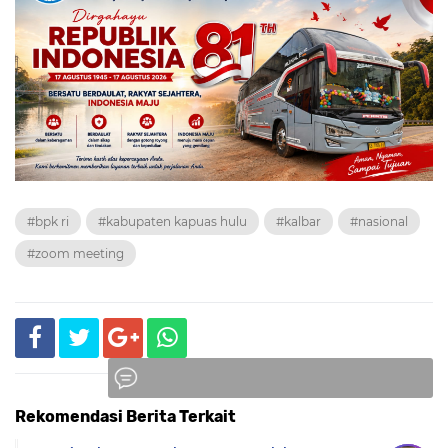
#bpk ri
#kabupaten kapuas hulu
#kalbar
#nasional
#zoom meeting
Rekomendasi Berita Terkait
Komentar