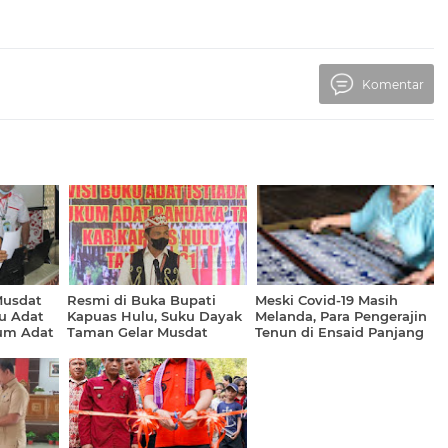
Komentar
Musdat
Resmi di Buka Bupati
Meski Covid-19 Masih
u Adat
Kapuas Hulu, Suku Dayak
Melanda, Para Pengerajin
kum Adat
Taman Gelar Musdat
Tenun di Ensaid Panjang
Tetap Bertahan