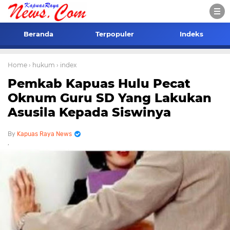
Beranda
Terpopuler
Indeks
Home
› hukum
› index
Pemkab Kapuas Hulu Pecat
Oknum Guru SD Yang Lakukan
Asusila Kepada Siswinya
Kapuas Raya News