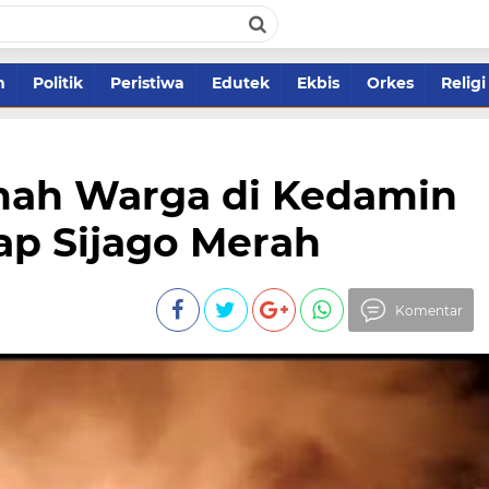
m
Politik
Peristiwa
Edutek
Ekbis
Orkes
Religi
mah Warga di Kedamin
lap Sijago Merah
Komentar