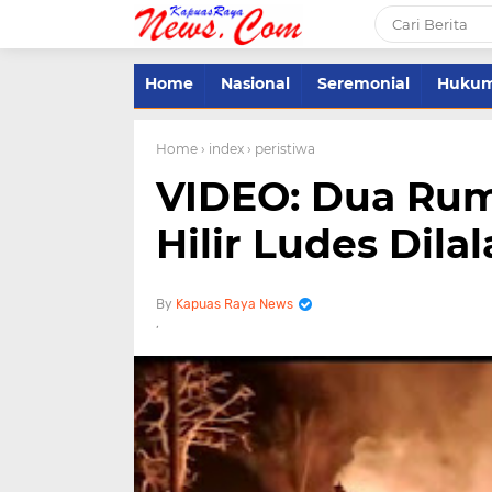
Home
Nasional
Seremonial
Huku
Home
› index
› peristiwa
VIDEO: Dua Ru
Hilir Ludes Dila
Kapuas Raya News