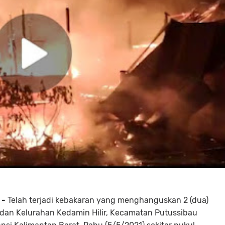
 -
Telah terjadi kebakaran yang menghanguskan 2 (dua)
dan Kelurahan Kedamin Hilir, Kecamatan Putussibau