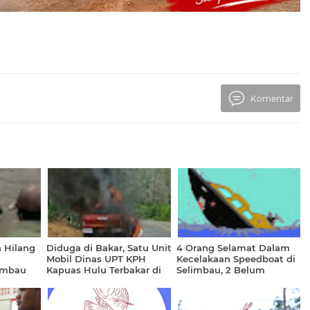
Komentar
 Hilang
Diduga di Bakar, Satu Unit
4 Orang Selamat Dalam
Mobil Dinas UPT KPH
Kecelakaan Speedboat di
imbau
Kapuas Hulu Terbakar di
Selimbau, 2 Belum
kan
Lokasi Penebangan Kayu
Ditemukan
Ilegal