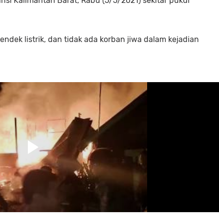
si Kalimantan Barat, Rabu (5/5/2021) sekitar pukul
endek listrik, dan tidak ada korban jiwa dalam kejadian