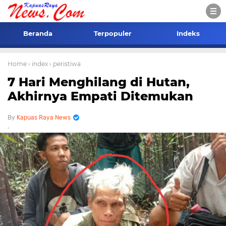
Beranda
Terpopuler
Indeks
Home
› index
› peristiwa
7 Hari Menghilang di Hutan,
Akhirnya Empati Ditemukan
Kapuas Raya News