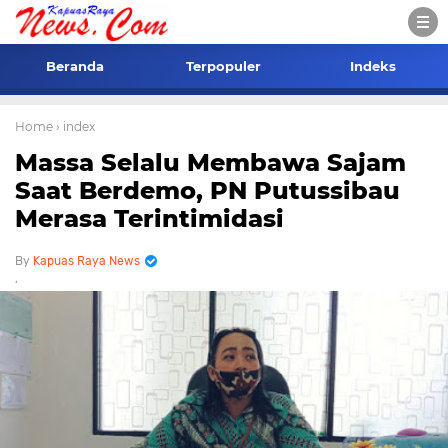
Beranda
Terpopuler
Indeks
Home
› index
Massa Selalu Membawa Sajam
Saat Berdemo, PN Putussibau
Merasa Terintimidasi
Kapuas Raya News