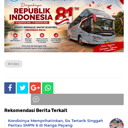
#index
Rekomendasi Berita Terkait
Komentar
Kondisinya Memprihatinkan, Sis Tertarik Singgah
Pantau SMPN 6 di Nanga Payang