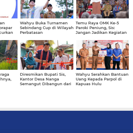
ian
Wahyu Buka Turnamen
Temu Raya OMK Ke-5
orapar
Sebindang Cup di Wilayah
Paroki Peniung, Sis:
curkan
Perbatasan
Jangan Jadikan Kegiatan
Ini Hal-Hal Negatif
hraga
Diresmikan Bupati Sis,
Wahyu Serahkan Bantuan
ahnya,
Kantor Desa Nanga
Uang Kepada Parpol di
Semangut Dibangun dari
Kapuas Hulu
Dana Pihak Ketiga