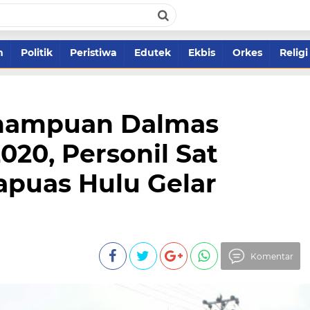
m
Politik
Peristiwa
Edutek
Ekbis
Orkes
Religi
mampuan Dalmas
020, Personil Sat
apuas Hulu Gelar
Komentar