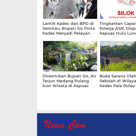
Lantik Kades dan BPD di
Tingkatkan Capa
Semitau, Bupati Sis Pinta
Kinerja ASN, Disp
Kades Menjadi Pelayan
Kapuas Hulu Lun
Masyarakat
Program SILOK
Diresmikan Bupati Sis, Air
Buka Sarana Ola
Terjun Medang Pulang
Sekolah di Wilay
Icon Wisata di Kapuas
Kades Pala Pulau
Hulu
Apresiasi PT. BIA