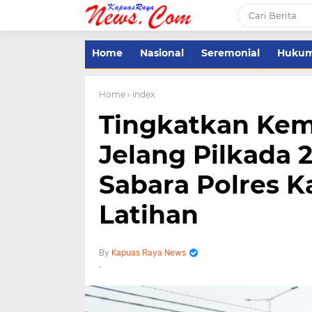
Home
Nasional
Seremonial
Huku
Home
› index
Tingkatkan Ke
Jelang Pilkada 2
Sabara Polres K
Latihan
Kapuas Raya News