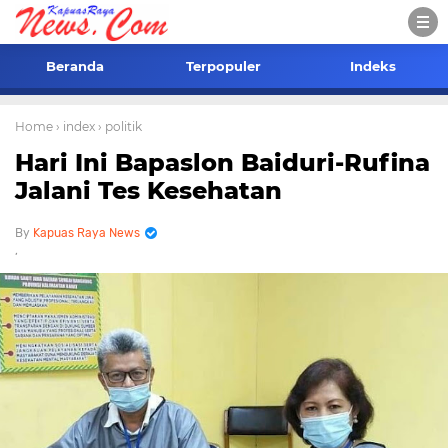
Beranda
Terpopuler
Indeks
Home
› index
› politik
Hari Ini Bapaslon Baiduri-Rufina
Jalani Tes Kesehatan
Kapuas Raya News