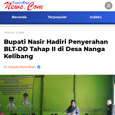
Beranda
Terpopuler
Indeks
Home
› index
Bupati Nasir Hadiri Penyerahan
BLT-DD Tahap II di Desa Nanga
Kelibang
Kapuas Raya News