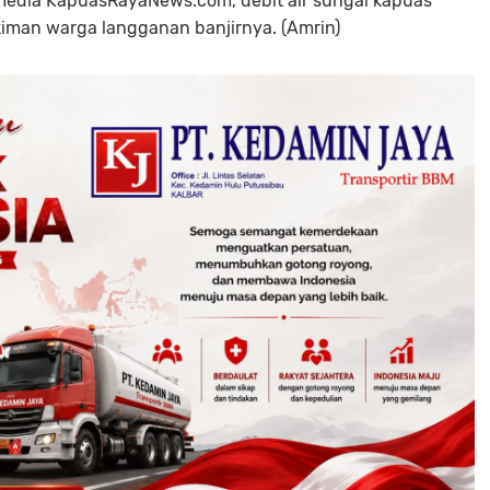
 media KapuasRayaNews.com, debit air sungai kapuas
iman warga langganan banjirnya. (Amrin)