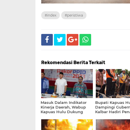
#index
#peristiwa
Rekomendasi Berita Terkait
Masuk Dalam Indikator
Bupati Kapuas H
Kinerja Daerah, Wabup
Dampingi Gubern
Kapuas Hulu Dukung
Kalbar Hadiri Pe
Keterbukaan Informasi
Tiang Pertama
Publik
Pembangunan J
Marsedan