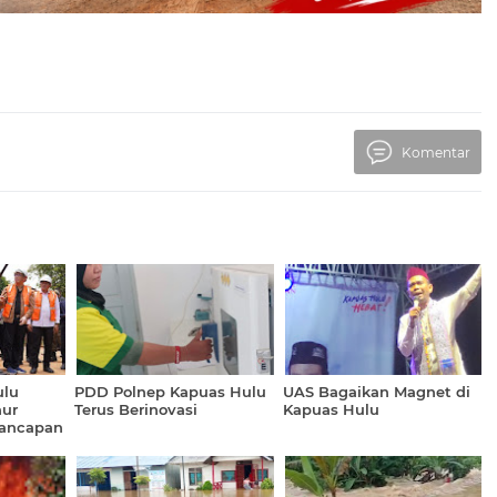
Komentar
ulu
PDD Polnep Kapuas Hulu
UAS Bagaikan Magnet di
ur
Terus Berinovasi
Kapuas Hulu
nancapan
embatan