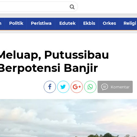
m
Politik
Peristiwa
Edutek
Ekbis
Orkes
Religi
Meluap, Putussibau
Berpotensi Banjir
Komentar