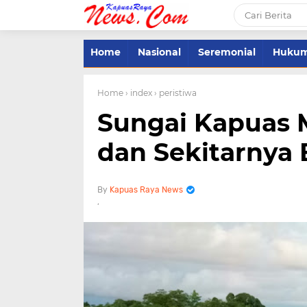
Home
Nasional
Seremonial
Huku
Home
› index
› peristiwa
Sungai Kapuas 
dan Sekitarnya 
Kapuas Raya News