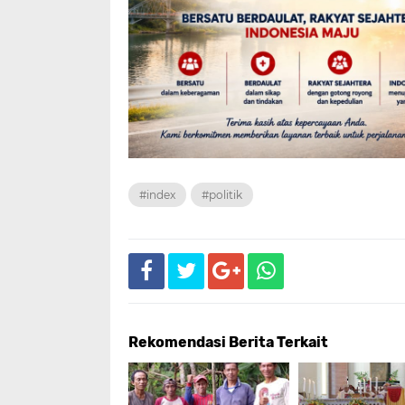
#index
#politik
Rekomendasi Berita Terkait