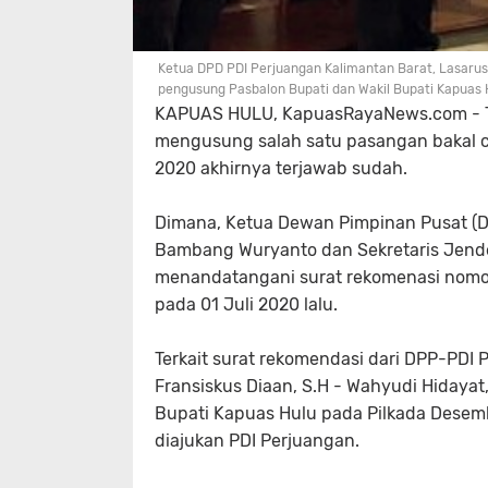
Ketua DPD PDI Perjuangan Kalimantan Barat, Lasaru
pengusung Pasbalon Bupati dan Wakil Bupati Kapuas H
KAPUAS HULU, KapuasRayaNews.com - T
mengusung salah satu pasangan bakal ca
2020 akhirnya terjawab sudah.
Dimana, Ketua Dewan Pimpinan Pusat (DP
Bambang Wuryanto dan Sekretaris Jender
menandatangani surat rekomenasi nomor 
pada 01 Juli 2020 lalu.
Terkait surat rekomendasi dari DPP-PDI
Fransiskus Diaan, S.H - Wahyudi Hidayat
Bupati Kapuas Hulu pada Pilkada Dese
diajukan PDI Perjuangan.