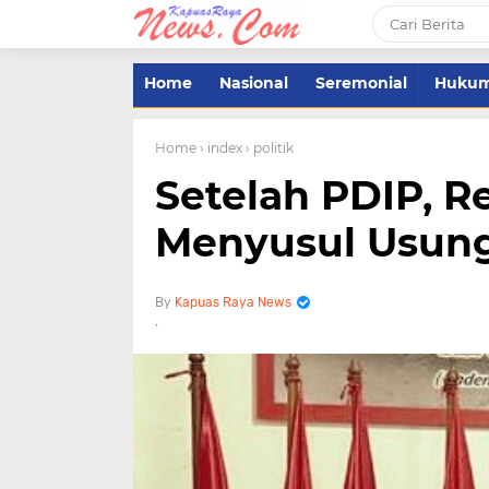
Home
Nasional
Seremonial
Huku
Home
› index
› politik
Setelah PDIP, 
Menyusul Usun
Kapuas Raya News