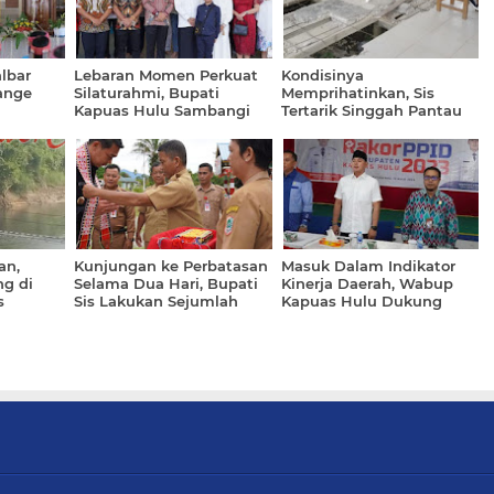
albar
Lebaran Momen Perkuat
Kondisinya
ange
Silaturahmi, Bupati
Memprihatinkan, Sis
Kapuas Hulu Sambangi
Tertarik Singgah Pantau
ngan
Rumah Wakil Bupati
SMPN 6 di Nanga Payang
an,
Kunjungan ke Perbatasan
Masuk Dalam Indikator
g di
Selama Dua Hari, Bupati
Kinerja Daerah, Wabup
s
Sis Lakukan Sejumlah
Kapuas Hulu Dukung
Kegiatan Sekaligus
Keterbukaan Informasi
Publik