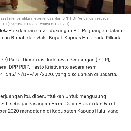
s saat menyerahkan rekomendasi dari DPP PDI Perjuangan sebagai
ulu (Fransiskus Diaan - Wahyudi Hidayat).
eka-teki kemana arah dukungan PDI Perjuangan dalam
lon Bupati dan Wakil Bupati Kapuas Hulu pada Pilkada
P) Partai Demokrasi Indonesia Perjuangan (PDIP),
al DPP PDIP, Hasto Kristiyanto secara resmi
1645/IN/DPP/VII/2020, yang dikeluarkan di Jakarta,
 Perjuangan itu, diperuntukkan untuk mengusung
, S.T, sebagai Pasangan Bakal Calon Bupati dan Wakil
mber 2020 mendatang di Kabupaten Kapuas Hulu, yang