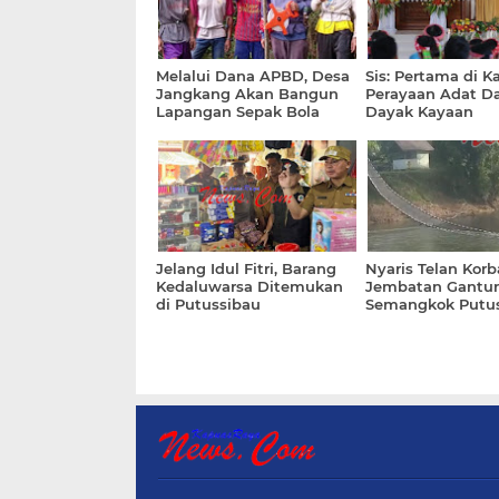
Melalui Dana APBD, Desa
Sis: Pertama di K
Jangkang Akan Bangun
Perayaan Adat D
Lapangan Sepak Bola
Dayak Kayaan
Berkolaborasi De
Perayaan Misa
Jelang Idul Fitri, Barang
Nyaris Telan Korb
Kedaluwarsa Ditemukan
Jembatan Gantun
di Putussibau
Semangkok Putu