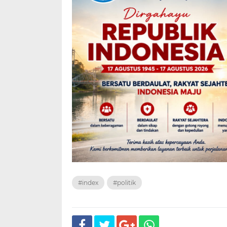
#index
#politik