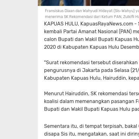
Fransiskus Diaan dan Wahyudi Hidayat (Sis-Wahyu) ya
menerima SK Rekomendasi dari Ketum PAN, Zulkifli Ha
KAPUAS HULU, KapuasRayaNews.com - Set
kembali Partai Amanat Nasional (PAN) 
calon Bupati dan Wakil Bupati Kapuas Hu
2020 di Kabupaten Kapuas Hulu Desem
"Surat rekomendasi tersebut diserahkan
pengurusnya di Jakarta pada Selasa (21
Kabupaten Kapuas Hulu, Hairuddin, kepa
Menurut Hairuddin, SK rekomendasi ters
koalisi dalam memenangkan pasangan Fr
Bupati dan Wakil Bupati Kapuas Hulu pa
Sementara itu, di tempat terpisah, bakal
disapa Sis itu, mengatakan, saat ini d