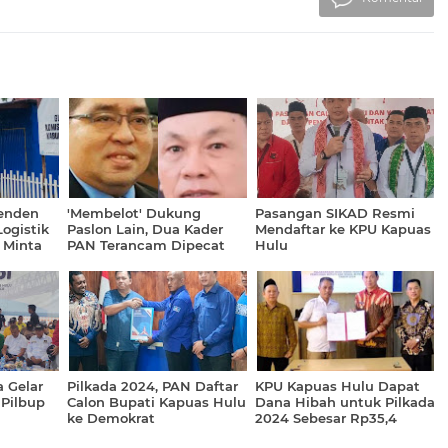
enden
'Membelot' Dukung
Pasangan SIKAD Resmi
ogistik
Paslon Lain, Dua Kader
Mendaftar ke KPU Kapuas
 Minta
PAN Terancam Dipecat
Hulu
 Gelar
Pilkada 2024, PAN Daftar
KPU Kapuas Hulu Dapat
 Pilbup
Calon Bupati Kapuas Hulu
Dana Hibah untuk Pilkada
ke Demokrat
2024 Sebesar Rp35,4
Miliar, Bawaslu Rp18,8