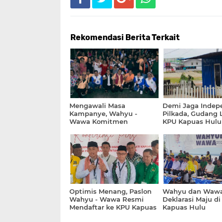
Rekomendasi Berita Terkait
Mengawali Masa
Demi Jaga Indep
Kampanye, Wahyu -
Pilkada, Gudang L
Wawa Komitmen
KPU Kapuas Hulu
Tingkatkan Potensi
Dipindahkan
Ekonomi dan Kearifan
Budaya Lokal
Optimis Menang, Paslon
Wahyu dan Wawa
Wahyu - Wawa Resmi
Deklarasi Maju di
Mendaftar ke KPU Kapuas
Kapuas Hulu
Hulu