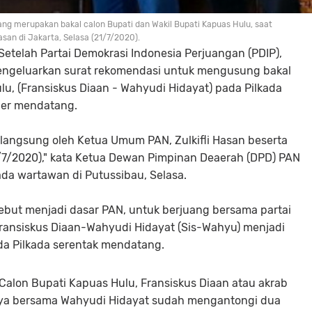
ng merupakan bakal calon Bupati dan Wakil Bupati Kapuas Hulu, saat
san di Jakarta, Selasa (21/7/2020).
elah Partai Demokrasi Indonesia Perjuangan (PDIP),
mengeluarkan surat rekomendasi untuk mengusung bakal
lu, (Fransiskus Diaan - Wahyudi Hidayat) pada Pilkada
ber mendatang.
 langsung oleh Ketua Umum PAN, Zulkifli Hasan beserta
/7/2020)," kata Ketua Dewan Pimpinan Deaerah (DPD) PAN
da wartawan di Putussibau, Selasa.
ebut menjadi dasar PAN, untuk berjuang bersama partai
ansiskus Diaan-Wahyudi Hidayat (Sis-Wahyu) menjadi
da Pilkada serentak mendatang.
 Calon Bupati Kapuas Hulu, Fransiskus Diaan atau akrab
irinya bersama Wahyudi Hidayat sudah mengantongi dua