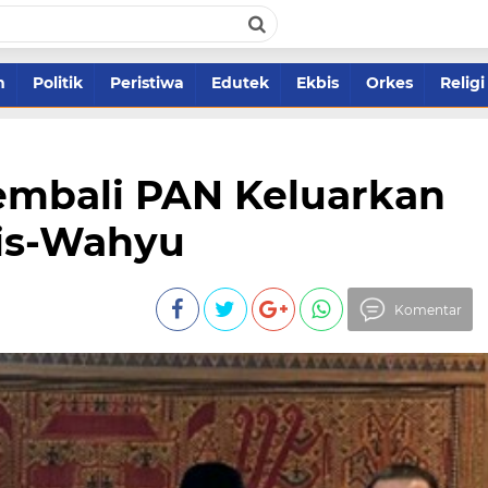
m
Politik
Peristiwa
Edutek
Ekbis
Orkes
Religi
Kembali PAN Keluarkan
is-Wahyu
Komentar