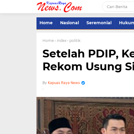
Home
Nasional
Seremonial
Huku
Home
› index
› politik
Setelah PDIP, 
Rekom Usung S
Kapuas Raya News