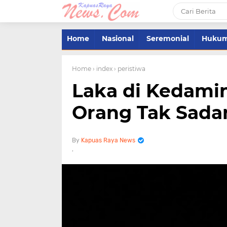
Home
Nasional
Seremonial
Huku
Home
› index
› peristiwa
Laka di Kedami
Orang Tak Sadar
Kapuas Raya News