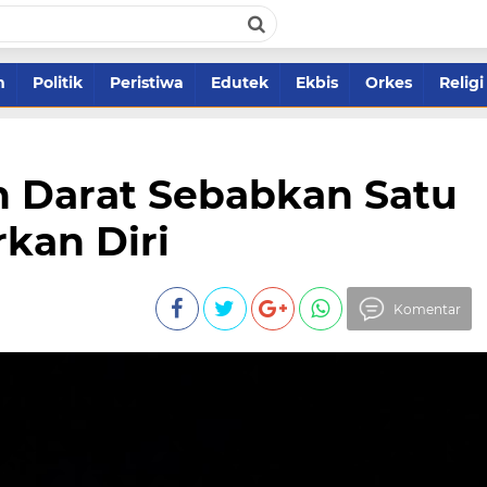
m
Politik
Peristiwa
Edutek
Ekbis
Orkes
Religi
n Darat Sebabkan Satu
kan Diri
Komentar