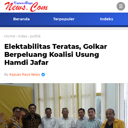
Beranda
Terpopuler
Indeks
Home
› index
› politik
Elektabilitas Teratas, Golkar
Berpeluang Koalisi Usung
Hamdi Jafar
Kapuas Raya News