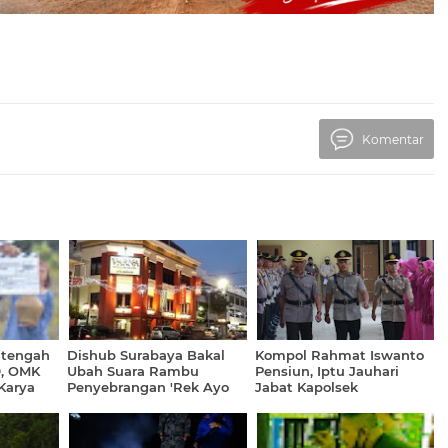
Komentar
itengah
Dishub Surabaya Bakal
Kompol Rahmat Iswanto
9, OMK
Ubah Suara Rambu
Pensiun, Iptu Jauhari
Karya
Penyebrangan 'Rek Ayo
Jabat Kapolsek
Rek"
Putussibau Utara