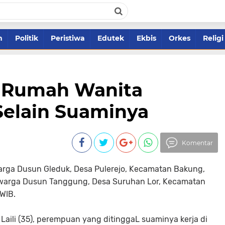
m
Politik
Peristiwa
Edutek
Ekbis
Orkes
Religi
 Rumah Wanita
Selain Suaminya
Komentar
arga Dusun Gleduk, Desa Pulerejo, Kecamatan Bakung,
 warga Dusun Tanggung, Desa Suruhan Lor, Kecamatan
WIB.
aili (35), perempuan yang ditinggaL suaminya kerja di